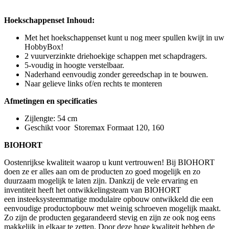
Hoekschappenset Inhoud:
Met het hoekschappenset kunt u nog meer spullen kwijt in uw
HobbyBox!
2 vuurverzinkte driehoekige schappen met schapdragers.
5-voudig in hoogte verstelbaar.
Naderhand eenvoudig zonder gereedschap in te bouwen.
Naar gelieve links of/en rechts te monteren
Afmetingen en specificaties
Zijlengte: 54 cm
Geschikt voor Storemax Formaat 120, 160
BIOHORT
Oostenrijkse kwaliteit waarop u kunt vertrouwen! Bij BIOHORT
doen ze er alles aan om de producten zo goed mogelijk en zo
duurzaam mogelijk te laten zijn. Dankzij de vele ervaring en
inventiteit heeft het ontwikkelingsteam van BIOHORT
een insteeksysteemmatige modulaire opbouw ontwikkeld die een
eenvoudige productopbouw met weinig schroeven mogelijk maakt.
Zo zijn de producten gegarandeerd stevig en zijn ze ook nog eens
makkelijk in elkaar te zetten. Door deze hoge kwaliteit hebben de