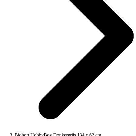
Biohort HobbyBox Donkergrijs 134 x 62 cm