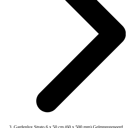
Gardenlux Strato 6 x 50 cm (60 x 500 mm) Geïmpregeneerd